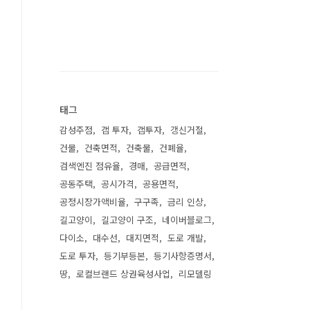
태그
감성주점
갭 투자
갭투자
갱신거절
건물
건축면적
건축물
건폐율
검색엔진 점유율
경매
공급면적
공동주택
공시가격
공용면적
공정시장가액비율
구구족
금리 인상
길고양이
길고양이 구조
네이버블로그
다이소
대수선
대지면적
도로 개발
도로 투자
등기부등본
등기사항증명서
땅
로컬브랜드 상권육성사업
리모델링