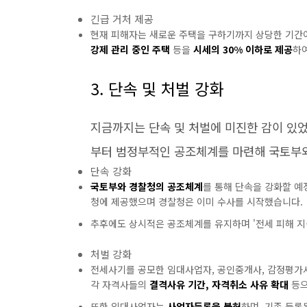
긴급 거처 제공
현재 피해자는 새로운 주택을 구하기까지 상당한 기간이
강제 관리 중인 주택
등을
시세의 30% 이하로 제공
하
3. 단속 및 처벌 강화
지금까지는 단속 및 처벌에 미진한 감이 있었
부터 범정부적인 공조체계를 마련해 국토부와
단속 강화
국토부와 경찰청의 공조체계
를 통해 단속을 강화할 예정
청에 제공했으며 경찰청은 이미 수사를 시작했습니다.
추후에도 상시적은 공조체계를 유지하며 '전세 피해 지원
처벌 강화
전세사기를 공모한 임대사업자, 공인중개사, 감정평가사
각 자격사들의
결격사유 기간, 자격취소 사유 확대
등으
또한 임대사업자는
사업자등록을 불허
하며, 기존 등