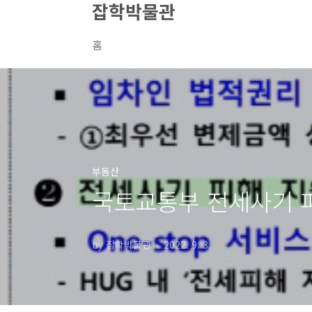
잡학박물관
본문 바로가기
홈
부동산
국토교통부 전세사기 피
by 잡학박물관
2022. 9. 3.