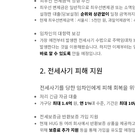
최우선 변제금액 상향 추진
최우선 변제금은 일반적으로 최우선변제권 또는 소액임차
설정한 대출(담보설정)
순위와 상관없이
일정 금액까
현재 최우선변제금액 : 서울시 : 5천만 원, 과밀억제권역 : 4천
임차인의 대항력 보강
가장 예전부터 발생한 전세사기 수법으로 주택임대차 보
발생한다는 것을 이용해왔습니다. 하지만 이제부터는 
바로 알 수 있도록
만들 예정입니다.
2. 전세사기 피해 지원
전세사기를 당한 임차인에게 피해 회복을 위한
저리 긴급 자금 대출
가구당
최대 1.6억
원,
연 1%
대 수준, 기간은
최대 10
전세보증금 반환보증 가입 지원
현재 HUG 등 여러 회사에서 반환보증 상품을 제공하
위해
보증료 추가 지원
등을 통해 가입을 유도할 예정입