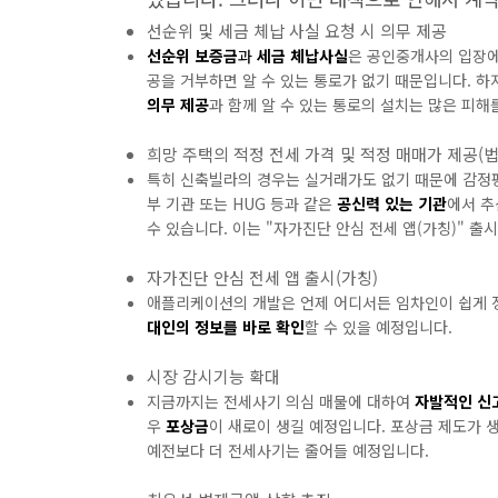
선순위 및 세금 체납 사실 요청 시 의무 제공
선순위 보증금
과
세금 체납사실
은 공인중개사의 입장에
공을 거부하면 알 수 있는 통로가 없기 때문입니다. 
의무 제공
과 함께 알 수 있는 통로의 설치는 많은 피해
희망 주택의 적정 전세 가격 및 적정 매매가 제공(법
특히 신축빌라의 경우는 실거래가도 없기 때문에 감정평
부 기관 또는 HUG 등과 같은
공신력 있는 기관
에서 
수 있습니다. 이는 "자가진단 안심 전세 앱(가칭)" 출
자가진단 안심 전세 앱 출시(가칭)
애플리케이션의 개발은 언제 어디서든 임차인이 쉽게 
대인의 정보를 바로 확인
할 수 있을 예정입니다.
시장 감시기능 확대
지금까지는 전세사기 의심 매물에 대하여
자발적인 신
우
포상금
이 새로이 생길 예정입니다. 포상금 제도가 
예전보다 더 전세사기는 줄어들 예정입니다.