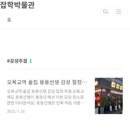
잡학박물관
본문 바로가기
홈
감성주점
1
오목교역 술집 용용선생 감성 절정 주점
오목교역 술집 용용선생 감성 절정 주점 오목교
에도 용용선생이 생겼다 해서 이번 모임 장소로
한번 다녀왔어요. 용용선생은 진짜 처음 가봤는
데 홍콩 감성이 물씬 풍겨지는 감성 주점이네요.
2022. 7. 10.
그런데 제가 봤을 때는 1차부터 식사부터 달리기
보다는 2차로 가는 것을 추천드려요~ 오목교역
용용선생 시작부터 찍지를 못해서 중간에 잠깐