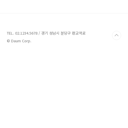
나와서 찰칵 찍었어요. 용용선생은 겉에부터 홍
콩 누아르? 느낌이 물씬 올라오네요. 제가 갔을
때는 대기까지 있었어요. 그래서 내부 찍기가 민
망해서 내부는 못 찍었는데 내부는 완전 홍콩 분
위기입니다. 제가 나이를... 장국영 시절 느낌도
나고 암튼 완전 핫한 분위기예요. 첨밀밀 생각나
TEL. 02.1234.5678 / 경기 성남시 분당구 판교역로
네요 갑자기... 우선 용용선생에서 제일 핫한 메뉴
© Daum Corp.
화산마라전골을 시켰어요. 그런데 뭔가 제 입맛
은 역시 마..