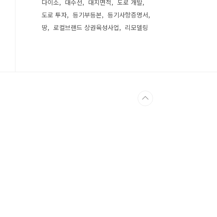
다이소
대수선
대지면적
도로 개발
도로 투자
등기부등본
등기사항증명서
땅
로컬브랜드 상권육성사업
리모델링