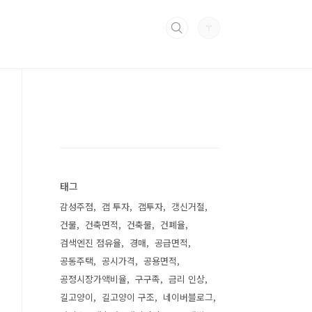
태그
감성주점
갭 투자
갭투자
갱신거절
건물
건축면적
건축물
건폐율
검색엔진 점유율
경매
공급면적
공동주택
공시가격
공용면적
공정시장가액비율
구구족
금리 인상
길고양이
길고양이 구조
네이버블로그