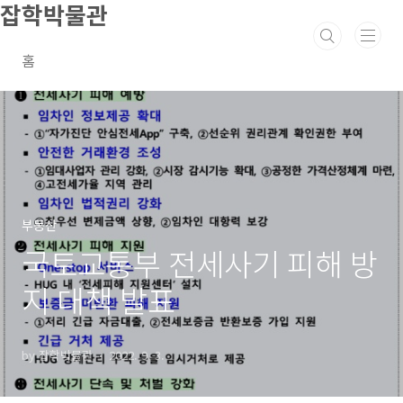
잡학박물관
본문 바로가기
홈
부동산
국토교통부 전세사기 피해 방
지 대책 발표
by 잡학박물관
2022. 9. 3.