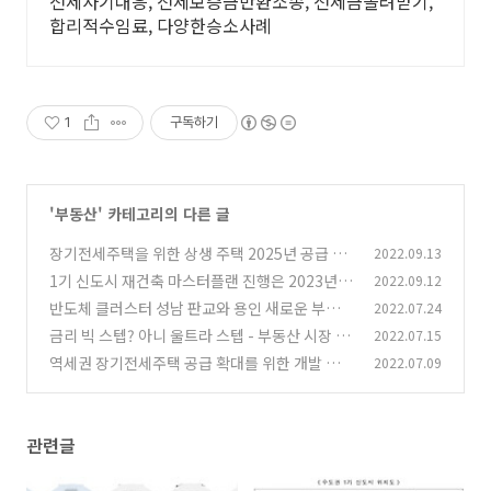
전세사기대응, 전세보증금반환소송, 전세금돌려받기,
합리적수임료, 다양한승소사례
1
구독하기
'
부동산
' 카테고리의 다른 글
장기전세주택을 위한 상생 주택 2025년 공급 시
2022.09.13
작을 위한 민간 부지 공모 확대
1기 신도시 재건축 마스터플랜 진행은 2023년부
2022.09.12
(0)
터 시작합니다.
반도체 클러스터 성남 판교와 용인 새로운 부동산
2022.07.24
(0)
투자 호재일까?
금리 빅 스텝? 아니 울트라 스텝 - 부동산 시장 언
2022.07.15
(0)
제까지 하락할까?
역세권 장기전세주택 공급 확대를 위한 개발 시
2022.07.09
(0)
규제 완화
(0)
관련글