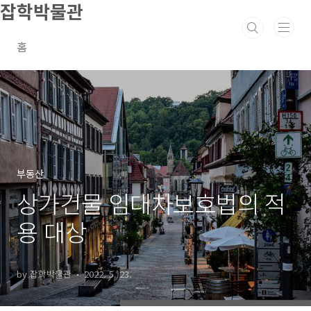
잡학박물관
본문 바로가기
홈
부동산
상가건물 임대차보호법의 적
용 대상
by 잡학박물관
2022. 5. 23.