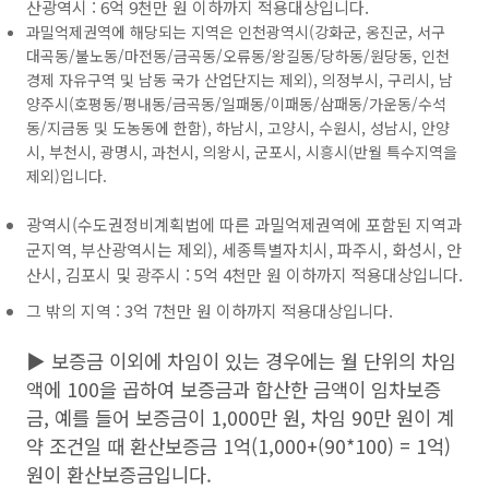
산광역시 : 6억 9천만 원 이하까지 적용대상입니다.
과밀억제권역에 해당되는 지역은 인천광역시(강화군, 옹진군, 서구
대곡동/불노동/마전동/금곡동/오류동/왕길동/당하동/원당동, 인천
경제 자유구역 및 남동 국가 산업단지는 제외), 의정부시, 구리시, 남
양주시(호평동/평내동/금곡동/일패동/이패동/삼패동/가운동/수석
동/지금동 및 도농동에 한함), 하남시, 고양시, 수원시, 성남시, 안양
시, 부천시, 광명시, 과천시, 의왕시, 군포시, 시흥시(반월 특수지역을
제외)입니다.
광역시(수도권정비계획법에 따른 과밀억제권역에 포함된 지역과
군지역, 부산광역시는 제외), 세종특별자치시, 파주시, 화성시, 안
산시, 김포시 및 광주시 : 5억 4천만 원 이하까지 적용대상입니다.
그 밖의 지역 : 3억 7천만 원 이하까지 적용대상입니다.
▶ 보증금 이외에 차임이 있는 경우에는 월 단위의 차임
액에 100을 곱하여 보증금과 합산한 금액이 임차보증
금, 예를 들어 보증금이 1,000만 원, 차임 90만 원이 계
약 조건일 때 환산보증금 1억(1,000+(90*100) = 1억)
원이 환산보증금입니다.