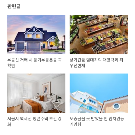
관련글
부동산 거래 시 등기부등본을 꼭
상가건물 임대차의 대항력과 최
확인
우선변제
서울시 역세권 청년주택 조건 강
보증금을 못 받았을 땐 임차권등
화
기명령