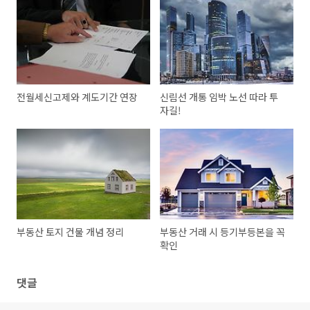
전월세신고제와 계도기간 연장
신림선 개통 임박 노선 따라 투
자길!
부동산 토지 건물 개념 정리
부동산 거래 시 등기부등본을 꼭
확인
댓글