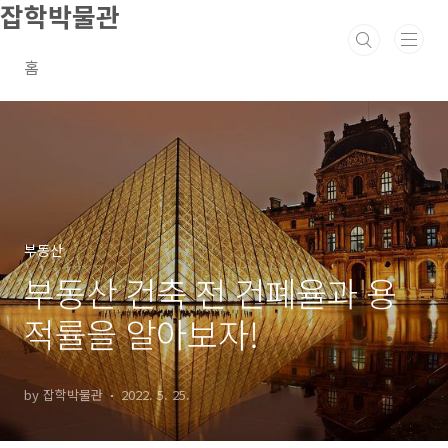
잡학박물관
본문 바로가기
홈
부동산
부동산 건축 전 건폐율과 용
적률을 알아보자!
by 잡학박물관
2022. 5. 25.